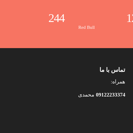
244
1
Red Bull
تماس با ما
همراه:
09122233374
محمدی