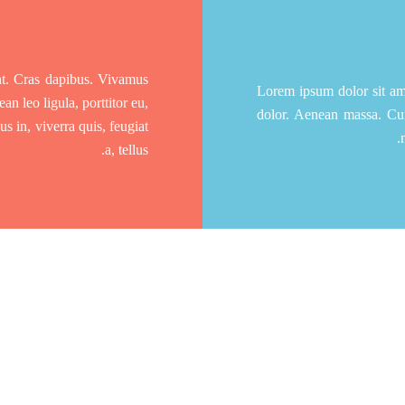
nt. Cras dapibus. Vivamus
Lorem ipsum dolor sit am
n leo ligula, porttitor eu,
dolor. Aenean massa. Cum
s in, viverra quis, feugiat
a, tellus.