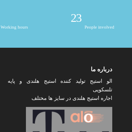
23
Working hours
People involved
درباره ما
الو استیج تولید کننده استیج هلندی و پایه
تلسکوپی
اجاره استیج هلندی در سایز ها مختلف