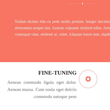
Nullam dictum felis eu pede mollis pretium. Integer tincidu
elementum semper nisi. Aenean vulputate eleifend tellus. Aenea
consequat vitae, eleifend ac, enim. Aliquam lorem ante, dapibu
FINE-TUNING
Aenean commodo ligula eget dolor.
Aenean massa. Cum soula eget dolciis
commodo natoque pens.