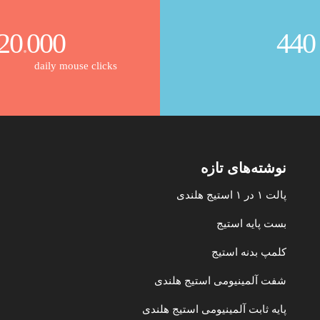
20
000
440
.
daily mouse clicks
نوشته‌های تازه
پالت ۱ در ۱ استیج هلندی
بست پایه استیج
کلمپ بدنه استیج
شفت آلمینیومی استیج هلندی
پایه ثابت آلمینیومی استیج هلندی