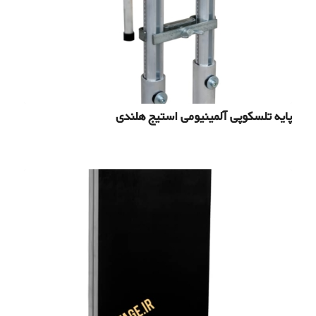
پایه تلسکوپی آلمینیومی استیج هلندی