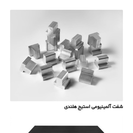
شفت آلمینیومی استیج هلندی