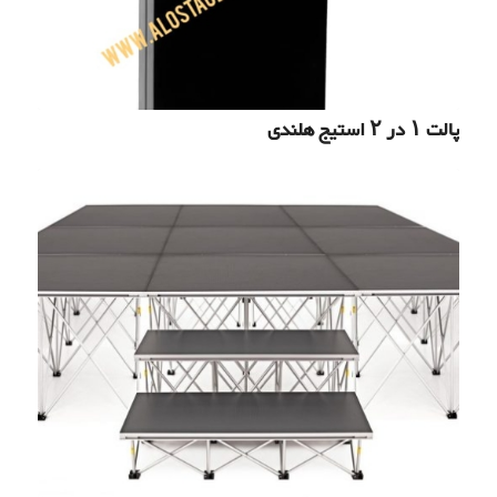
پالت ۱ در ۲ استیج هلندی