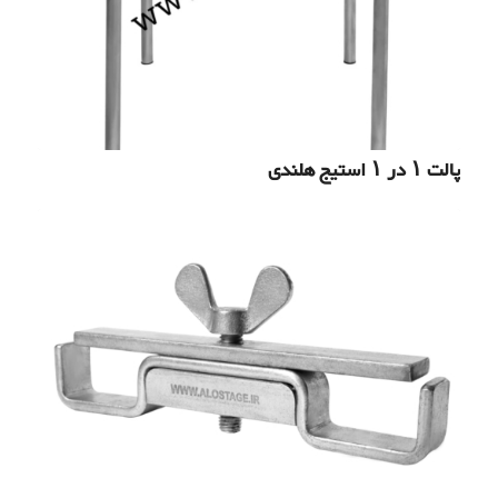
پالت ۱ در ۱ استیج هلندی