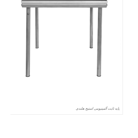
پایه ثابت آلمینیومی استیج هلندی